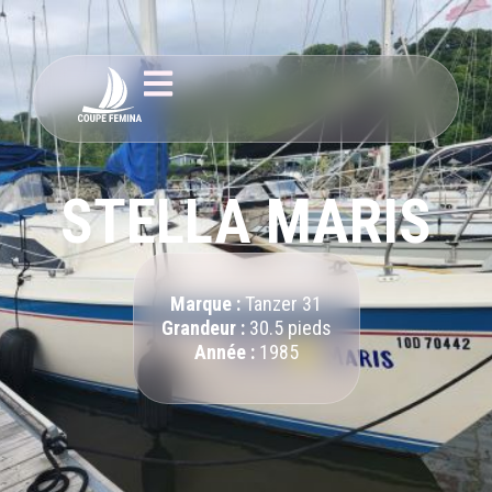
STELLA MARIS
Marque :
Tanzer 31
Grandeur :
30.5 pieds
Année :
1985