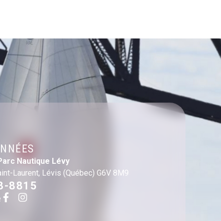
NNÉES
Parc Nautique Lévy
aint-Laurent, Lévis (Québec) G6V 8M9
3-8815
e