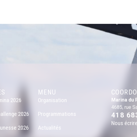
ES
MENU
COORDO
mina 2026
Organisation
Marina du 
4685, rue S
allenge 2026
Programmations
418 68
Nous écrir
eunesse 2026
Actualités