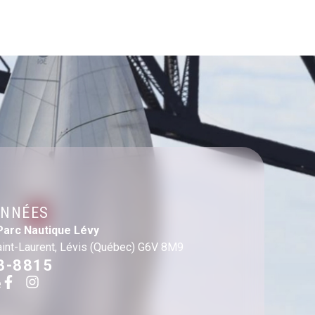
NNÉES
Parc Nautique Lévy
aint-Laurent, Lévis (Québec) G6V 8M9
3-8815
e