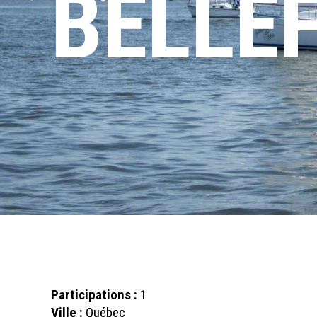
BELLE
Participations :
1
Ville :
Québec