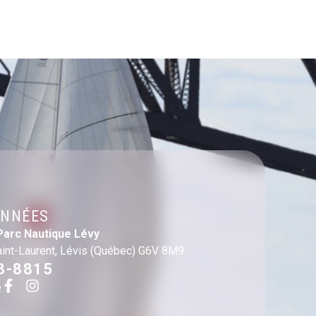
NNÉES
Parc Nautique Lévy
aint-Laurent, Lévis (Québec) G6V 8M9
3-8815
e