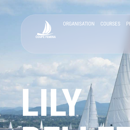
ORGANISATION
COURSES
P
LILY