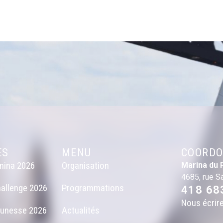
ES
MENU
COORDO
mina 2026
Organisation
Marina du 
4685, rue S
allenge 2026
Programmations
418 68
Nous écrir
eunesse 2026
Actualités