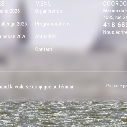
ES
MENU
COORDO
mina 2026
Organisation
Marina du 
4685, rue S
allenge 2026
Programmations
418 68
Nous écrir
eunesse 2026
Actualités
Contact
Propulsé p
and la voile se conjugue au féminin