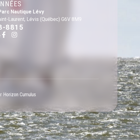
NNÉES
Parc Nautique Lévy
aint-Laurent, Lévis (Québec) G6V 8M9
3-8815
e
ar Horizon Cumulus