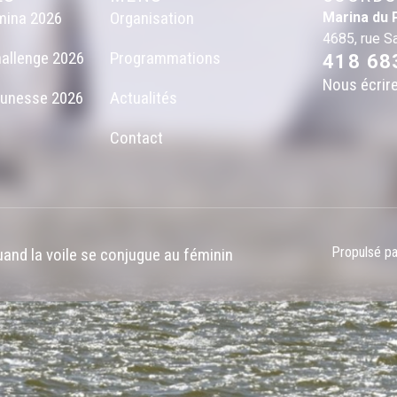
mina 2026
Organisation
Marina du 
4685, rue S
allenge 2026
Programmations
418 68
Nous écrir
eunesse 2026
Actualités
Contact
Propulsé p
and la voile se conjugue au féminin