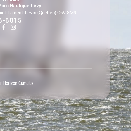
Parc Nautique Lévy
aint-Laurent, Lévis (Québec) G6V 8M9
3-8815
e
ar Horizon Cumulus