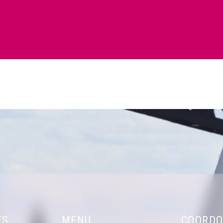
ES
MENU
COORDO