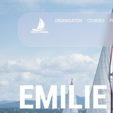
ORGANISATION
COURSES
P
EMILIE