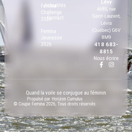
Lévy
Actualités
Femina
4685, rue
Challenge
Saint-Laurent,
Contact
2026
Lévis
(Québec) G6V
Femina
Jeunesse
8M9
2026
418 683-
8815
Nous écrire
Quand la voile se conjugue au féminin
Propulsé par Horizon Cumulus
© Coupe Femina 2026, Tous droits réservés