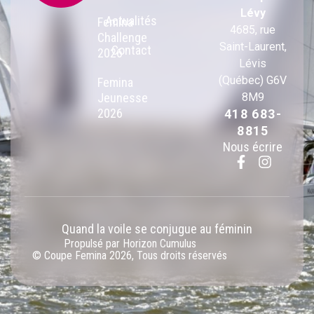
Lévy
Actualités
Femina
4685, rue
Challenge
Saint-Laurent,
Contact
2026
Lévis
(Québec) G6V
Femina
Jeunesse
8M9
2026
418 683-
8815
Nous écrire
Quand la voile se conjugue au féminin
Propulsé par Horizon Cumulus
© Coupe Femina 2026, Tous droits réservés