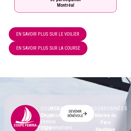
Montréal
EN SAVOIR PLUS SUR LE VOILIER
EN SAVOIR PLUS SUR LA COURSE
COURSES
MENU
COORDONNÉES
DEVENIR
Coupe
Organisation
Marina du
BÉNÉVOLE
Femina
Parc
Programmations
2026
Nautique