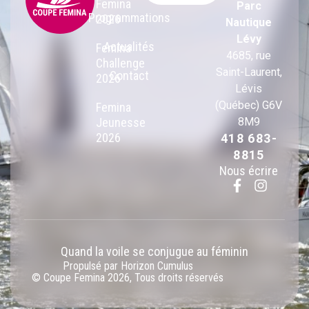
Femina
Parc
Programmations
2026
Nautique
Lévy
Actualités
Femina
4685, rue
Challenge
Saint-Laurent,
Contact
2026
Lévis
(Québec) G6V
Femina
Jeunesse
8M9
2026
418 683-
8815
Nous écrire
Quand la voile se conjugue au féminin
Propulsé par Horizon Cumulus
© Coupe Femina 2026, Tous droits réservés