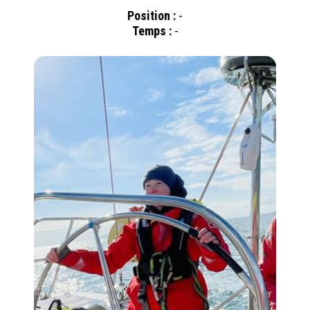
Position :
-
Temps :
-