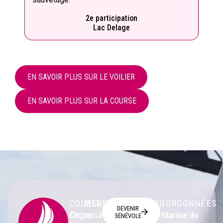
2e participation
Lac Delage
EN SAVOIR PLUS SUR LE VOILIER
EN SAVOIR PLUS SUR LA COURSE
COURSES
MENU
COORDONNÉES
DEVENIR
Coupe
Organisation
Marina du
BÉNÉVOLE